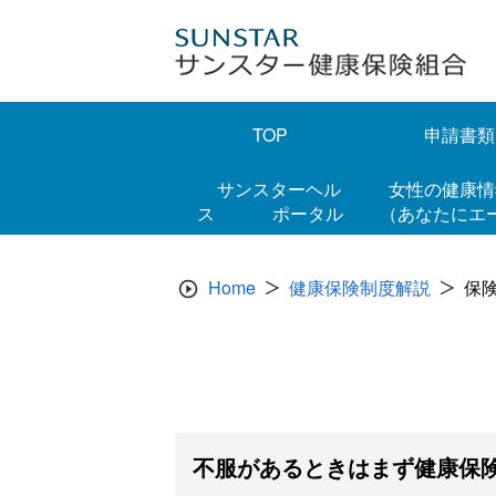
Skip
to
content
TOP
申請書類
サンスターヘル
女性の健康
ス ポータル
（あなたにエ
Home
健康保険制度解説
保
不服があるときはまず健康保