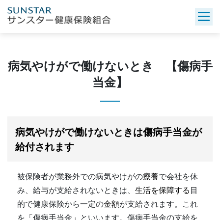
Skip
to
content
病気やけがで働けないとき 【傷病手
当金】
病気やけがで働けないときは傷病手当金が
給付されます
被保険者が業務外での病気やけがの
療養
で会社を休
み、給与が支給されないときは、
生活を保障する
目
的で健康保険から一定の
金額
が支給されます。これ
を「傷病手当金」といいます。傷病手当金の支給を