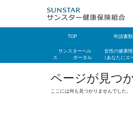
Skip
to
content
TOP
申請書類
サンスターヘル
女性の健康
ス ポータル
（あなたにエ
ページが見つ
ここには何も見つかりませんでした。